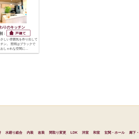
わりのキッチン
別
：
やさしい雰囲気を作り出して
チン。 照明はブラックで
、おしゃれな空間に…
替
水廻り総合
内装
改装
間取り変更
LDK
洋室
和室
玄関・ホール
廊下