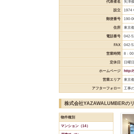
代表者名
矢澤
設立
1974
郵便番号
190-0
住所
東京都立
電話番号
042-5
FAX
042-5
営業時間
8：00
定休日
日曜
ホームページ
http:/
営業エリア
東京
アフターフォロー
工事
株式会社YAZAWALUMBER
物件種別
マンション（14）