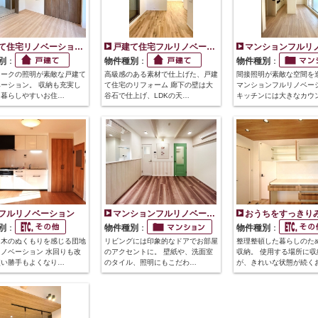
て住宅リノベーショ…
戸建て住宅フルリノベー…
マンションフルリ
別
：
物件種別
：
物件種別
：
ィークの照明が素敵な戸建て
高級感のある素材で仕上げた、戸建
間接照明が素敵な空間を
ーション。 収納も充実し
て住宅のリフォーム 廊下の壁は大
マンションフルリノベー
、暮らしやすいお住…
谷石で仕上げ、LDKの天…
キッチンには大きなカウ
フルリノベーション
マンションフルリノベー…
おうちをすっきり
別
：
物件種別
：
物件種別
：
て木のぬくもりを感じる団地
リビングには印象的なドアでお部屋
整理整頓した暮らしのた
ノベーション 水回りも改
のアクセントに。 壁紙や、洗面室
収納。 使用する場所に収
使い勝手もよくなり…
のタイル、照明にもこだわ…
が、きれいな状態が続く