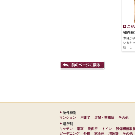
こだ
物件種
木目が
いるキッ
統一し
物件種別
マンション
戸建て
店舗・事務所
その他
場所別
キッチン
浴室
洗面所
トイレ
設備機器取
ガーデニング
外構
家全体
増改築
その他