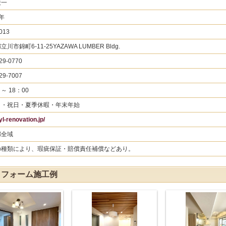
俊一
 年
013
川市錦町6-11-25YAZAWA LUMBER Bldg.
29-0770
29-7007
 ～ 18：00
日・祝日・夏季休暇・年末年始
/yl-renovation.jp/
都全域
の種類により、瑕疵保証・賠償責任補償などあり。
のリフォーム施工例