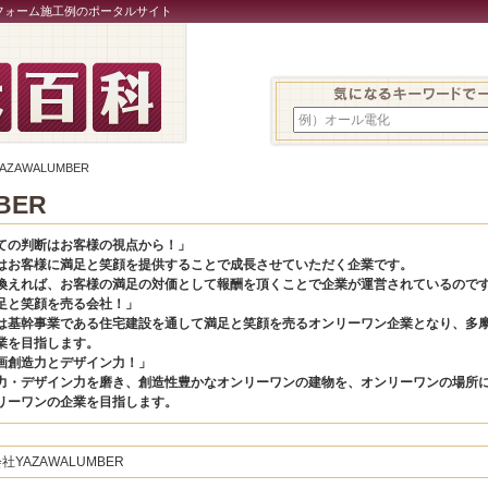
フォーム施工例のポータルサイト
例）オール電化
AZAWALUMBER
BER
ての判断はお客様の視点から！」
はお客様に満足と笑顔を提供することで成長させていただく企業です。
換えれば、お客様の満足の対価として報酬を頂くことで企業が運営されているので
足と笑顔を売る会社！」
は基幹事業である住宅建設を通して満足と笑顔を売るオンリーワン企業となり、多
業を目指します。
画創造力とデザイン力！」
力・デザイン力を磨き、創造性豊かなオンリーワンの建物を、オンリーワンの場所
リーワンの企業を目指します。
社YAZAWALUMBER