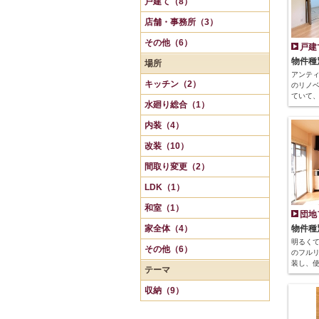
戸建て（8）
店舗・事務所（3）
その他（6）
戸建
物件種
場所
アンテ
キッチン（2）
のリノベ
ていて
水廻り総合（1）
内装（4）
改装（10）
間取り変更（2）
LDK（1）
和室（1）
団地
家全体（4）
物件種
明るく
その他（6）
のフルリ
装し、
テーマ
収納（9）