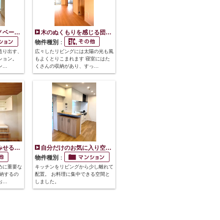
ノベー…
木のぬくもりを感じる団…
物件種別
：
造り出す、
広々したリビングには太陽の光も風
ション。
もよくとりこまれます 寝室にはた
ン…
くさんの収納があり、すっ…
みせる…
自分だけのお気に入り空…
物件種別
：
めに重要な
キッチンをリビングから少し離れて
納するの
配置。 お料理に集中できる空間と
お…
しました。