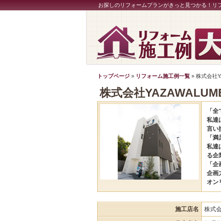
お探しのリフォームプランがきっと見つかる！リ
トップページ
»
リフォーム施工例一覧
» 株式会社Y
株式会社YAZAWALUM
「全
私達
言い
「満
私達
る企
「企
企画
オン
施工店名
株式会