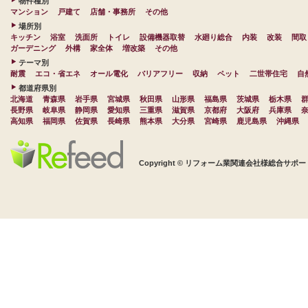
物件種別
マンション
戸建て
店舗・事務所
その他
場所別
キッチン
浴室
洗面所
トイレ
設備機器取替
水廻り総合
内装
改装
間取
ガーデニング
外構
家全体
増改築
その他
テーマ別
耐震
エコ・省エネ
オール電化
バリアフリー
収納
ペット
二世帯住宅
自
都道府県別
北海道
青森県
岩手県
宮城県
秋田県
山形県
福島県
茨城県
栃木県
長野県
岐阜県
静岡県
愛知県
三重県
滋賀県
京都府
大阪府
兵庫県
高知県
福岡県
佐賀県
長崎県
熊本県
大分県
宮崎県
鹿児島県
沖縄県
Copyright © リフォーム業関連会社様総合サポート 株