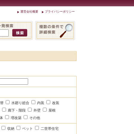
運営会社概要
プライバシーポリシー
取替
水廻り総合
内装
改装
ル
廊下・階段
外壁
屋根
体
増改築
その他
ー
収納
ペット
二世帯住宅