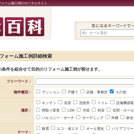
フォーム施工例のポータルサイト
例）オール電化
フォーム施工例詳細検索
の条件を組合せて目的のリフォーム施工例が探せます。
フリーワード：
物件種別：
マンション
戸建て
店舗・事務所
その他
キッチン
浴室
洗面所
トイレ
設備機器
場所：
間取り変更
LDK
洋室
和室
玄関・ホー
バルコニー・ポーチ
ガーデニング
外構
家全
耐震
エコ・省エネ
オール電化
バリアフリ
テーマ：