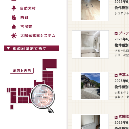
2026年
物件種別
シロアリを
プレデ
2026年
物件種別
浴室と洗面
ボリーの壁
天草エ
2026年
物件種別
令和８年５
ぎ取り、 
玄関収
2026年
物件種別