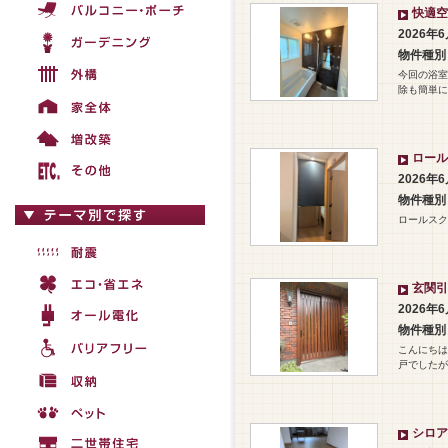
快適空
2026年
物件種別
今回の浴室
除も簡単に
ロール
2026年
物件種別
ロールスク
玄関引
2026年
物件種別
こんにちは
戸でしたが
シロア