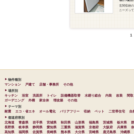
玄関収納の
ニーズって
1
物件種別
マンション
戸建て
店舗・事務所
その他
場所別
キッチン
浴室
洗面所
トイレ
設備機器取替
水廻り総合
内装
改装
間取
ガーデニング
外構
家全体
増改築
その他
テーマ別
耐震
エコ・省エネ
オール電化
バリアフリー
収納
ペット
二世帯住宅
自
都道府県別
北海道
青森県
岩手県
宮城県
秋田県
山形県
福島県
茨城県
栃木県
長野県
岐阜県
静岡県
愛知県
三重県
滋賀県
京都府
大阪府
兵庫県
高知県
福岡県
佐賀県
長崎県
熊本県
大分県
宮崎県
鹿児島県
沖縄県