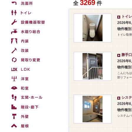
3269
全
件
トイレ
2026年
物件種別
トイレ取替
勝手口
2026年
物件種別
こんにちは
部リフォ
システ
2026年
物件種別
システムバ