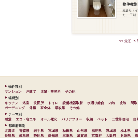
物件種別
組合せトイ
た。 工期
<< 最初
< 
物件種別
マンション
戸建て
店舗・事務所
その他
場所別
キッチン
浴室
洗面所
トイレ
設備機器取替
水廻り総合
内装
改装
間取
ガーデニング
外構
家全体
増改築
その他
テーマ別
耐震
エコ・省エネ
オール電化
バリアフリー
収納
ペット
二世帯住宅
自
都道府県別
北海道
青森県
岩手県
宮城県
秋田県
山形県
福島県
茨城県
栃木県
長野県
岐阜県
静岡県
愛知県
三重県
滋賀県
京都府
大阪府
兵庫県