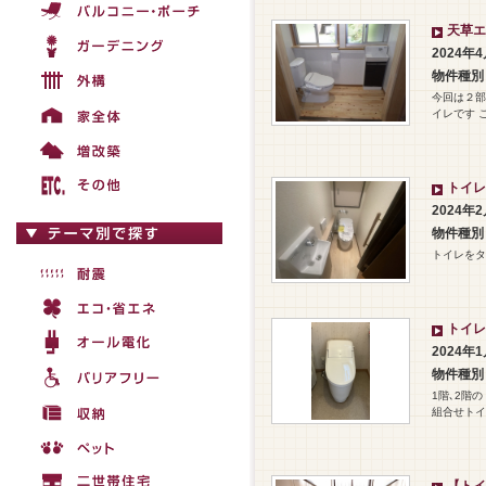
天草エ
2024年
物件種別
今回は２部
イレです 
トイレ
2024年
物件種別
トイレをタ
トイレ
2024年
物件種別
1階､2階
組合せトイ