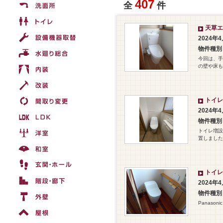
407
全
件
天草エ
2024年
物件種別
今回は、手
の壁や床も
トイレ
2024年
物件種別
トイレ増設
置しました
トイレ
2024年
物件種別
Panas