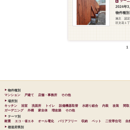
ラーニ
2024年
物件種別
施主 認定N
区文花１丁
1
物件種別
マンション
戸建て
店舗・事務所
その他
場所別
キッチン
浴室
洗面所
トイレ
設備機器取替
水廻り総合
内装
改装
間取
ガーデニング
外構
家全体
増改築
その他
テーマ別
耐震
エコ・省エネ
オール電化
バリアフリー
収納
ペット
二世帯住宅
自
都道府県別