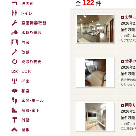
122
全
件
お気に
2026年
物件種別
この度、以
リア好きな
借家の
2026年
物件種別
退去後の修
らしっかり
間取り
2026年
物件種別
この度、キ
には断熱パ