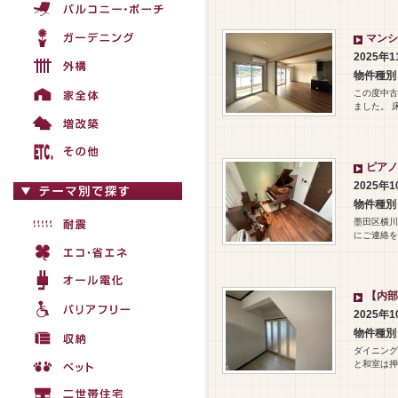
マンシ
2025年
物件種別
この度中古
ました。 
ピアノ
2025年
物件種別
墨田区横川
にご連絡を～ 
【内部
2025年
物件種別
ダイニング
と和室は押