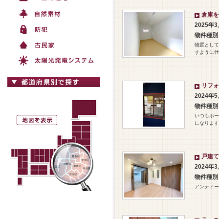
倉庫を
2025年
物件種別
物置として
すように仕
リフォ
2024年
物件種別
いつもホー
になります
戸建て
2024年
物件種別
アンティー