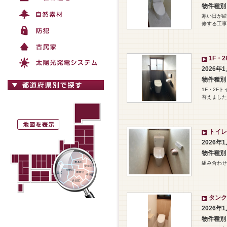
物件種別
寒い日が続
修する工事
1F・
2026年
物件種別
1F・2F
替えました
トイレ
2026年
物件種別
組み合わせ
タンク
2026年
物件種別