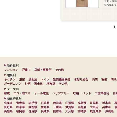
２０２６年
を投稿し
1
物件種別
マンション
戸建て
店舗・事務所
その他
場所別
キッチン
浴室
洗面所
トイレ
設備機器取替
水廻り総合
内装
改装
間取
ガーデニング
外構
家全体
増改築
その他
テーマ別
耐震
エコ・省エネ
オール電化
バリアフリー
収納
ペット
二世帯住宅
自
都道府県別
北海道
青森県
岩手県
宮城県
秋田県
山形県
福島県
茨城県
栃木県
長野県
岐阜県
静岡県
愛知県
三重県
滋賀県
京都府
大阪府
兵庫県
高知県
福岡県
佐賀県
長崎県
熊本県
大分県
宮崎県
鹿児島県
沖縄県