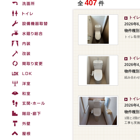
407
全
件
トイレ
2026年
物件種別
トイレ取替
トイレ
2026年
物件種別
組み合わせ
トイレ
2026年
物件種別
1階と2階
工事も実施