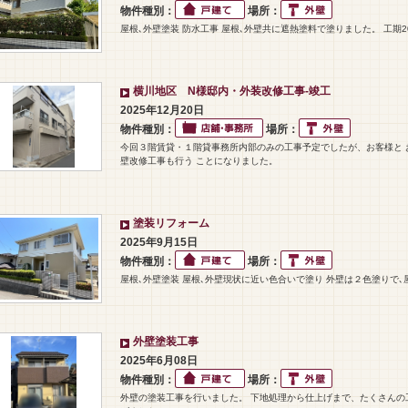
物件種別：
場所：
屋根､外壁塗装 防水工事 屋根､外壁共に遮熱塗料で塗りました。 工期2
横川地区 N様邸内・外装改修工事-竣工
2025年12月20日
物件種別：
場所：
今回３階賃貸・１階貸事務所内部のみの工事予定でしたが、お客様と 
壁改修工事も行う ことになりました。
塗装リフォーム
2025年9月15日
物件種別：
場所：
屋根､外壁塗装 屋根､外壁現状に近い色合いで塗り 外壁は２色塗りで､
外壁塗装工事
2025年6月08日
物件種別：
場所：
外壁の塗装工事を行いました。 下地処理から仕上げまで、たくさんの