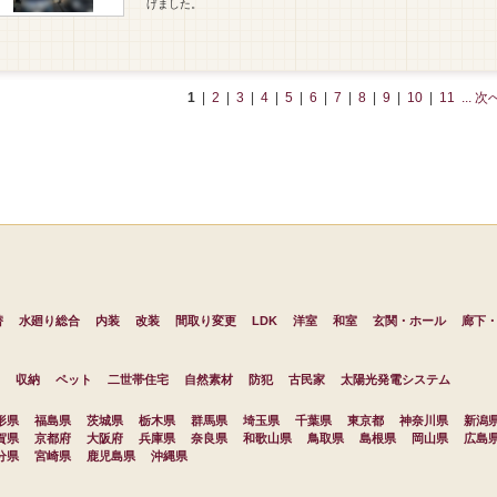
げました。
1
|
2
|
3
|
4
|
5
|
6
|
7
|
8
|
9
|
10
|
11
... 次
替
水廻り総合
内装
改装
間取り変更
LDK
洋室
和室
玄関・ホール
廊下
収納
ペット
二世帯住宅
自然素材
防犯
古民家
太陽光発電システム
形県
福島県
茨城県
栃木県
群馬県
埼玉県
千葉県
東京都
神奈川県
新潟
賀県
京都府
大阪府
兵庫県
奈良県
和歌山県
鳥取県
島根県
岡山県
広島
分県
宮崎県
鹿児島県
沖縄県