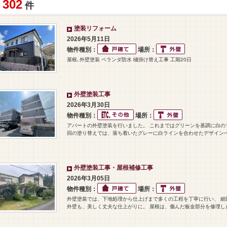
302
全
件
塗装リフォーム
2026年5月11日
物件種別：
場所：
屋根､外壁塗装 ベランダ防水 樋掛け替え工事 工期20日
外壁塗装工事
2026年3月30日
物件種別：
場所：
アパートの外壁塗装を行いました。 これまではグリーンを基調に白の
回の塗り替えでは、落ち着いたグレーに白ラインを合わせたデザインへ
外壁塗装工事・屋根補修工事
2026年3月05日
物件種別：
場所：
外壁塗装では、下地処理から仕上げまで多くの工程を丁寧に行い、 細
外壁も、美しく丈夫な仕上がりに。 屋根は、傷んだ板金部分を修理し