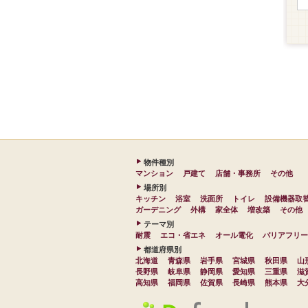
物件種別
マンション
戸建て
店舗・事務所
その他
場所別
キッチン
浴室
洗面所
トイレ
設備機器取
ガーデニング
外構
家全体
増改築
その他
テーマ別
耐震
エコ・省エネ
オール電化
バリアフリー
都道府県別
北海道
青森県
岩手県
宮城県
秋田県
山
長野県
岐阜県
静岡県
愛知県
三重県
滋
高知県
福岡県
佐賀県
長崎県
熊本県
大