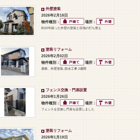
外壁塗装
2026年2月18日
物件種別：
場所：
約20年経った外壁の塗装と目地の打ち替え
塗装リフォーム
2026年2月02日
物件種別：
場所：
屋根、外壁塗装､防水工事 2週間
フェンス交換・門扉設置
2026年1月26日
物件種別：
場所：
フェンスを交換し門扉を設置しました
塗装リフォーム
2026年1月19日