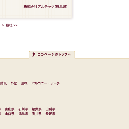
株式会社アルテック(岐阜県)
へ >
最後 >>
・階段
外壁
屋根
バルコニー・ポーチ
県
富山県
石川県
福井県
山梨県
県
山口県
徳島県
香川県
愛媛県