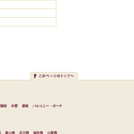
・階段
外壁
屋根
バルコニー・ポーチ
県
富山県
石川県
福井県
山梨県