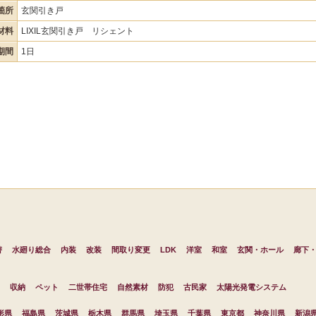
箇所
玄関引き戸
材料
LIXIL玄関引き戸 リシェント
期間
1日
替
水廻り総合
内装
改装
間取り変更
LDK
洋室
和室
玄関・ホール
廊下
収納
ペット
二世帯住宅
自然素材
防犯
古民家
太陽光発電システム
形県
福島県
茨城県
栃木県
群馬県
埼玉県
千葉県
東京都
神奈川県
新潟