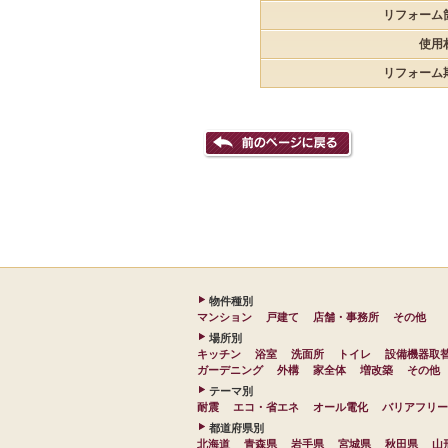
リフォーム
使用
リフォーム
物件種別
マンション
戸建て
店舗・事務所
その他
場所別
キッチン
浴室
洗面所
トイレ
設備機器取
ガーデニング
外構
家全体
増改築
その他
テーマ別
耐震
エコ・省エネ
オール電化
バリアフリー
都道府県別
北海道
青森県
岩手県
宮城県
秋田県
山