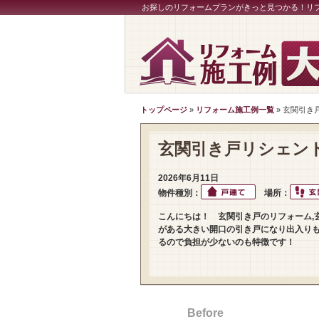
お探しのリフォームプランがきっと見つかる！リ
トップページ
»
リフォーム施工例一覧
» 玄関引
玄関引き戸リシェン
2026年6月11日
物件種別：
場所：
こんにちは！ 玄関引き戸のリフォーム,
がある大きい開口の引き戸になり出入り
るので負担が少ないのも特徴です！
Before