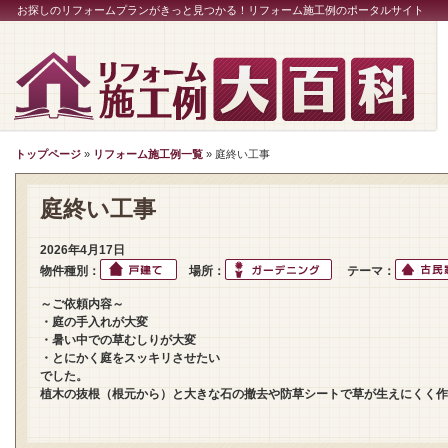
お探しのリフォームプランがきっと見つかる！リフォーム施工例のポータルサイト
トップページ
»
リフォーム施工例一覧
» 庭終い工事
庭終い工事
2026年4月17日
物件種別：
場所：
テーマ：
～ご依頼内容～
・庭の手入れが大変
・暑い中での草むしりが大変
・とにかく庭をスッキリさせたい
でした。
植木の抜根（根元から）と大きな石の撤去や防草シートで草が生えにくく作