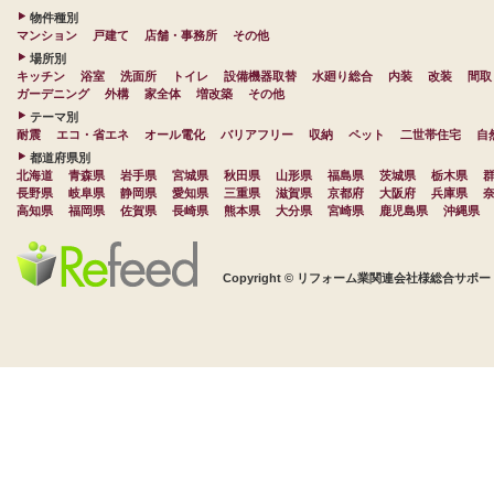
物件種別
マンション
戸建て
店舗・事務所
その他
場所別
キッチン
浴室
洗面所
トイレ
設備機器取替
水廻り総合
内装
改装
間取
ガーデニング
外構
家全体
増改築
その他
テーマ別
耐震
エコ・省エネ
オール電化
バリアフリー
収納
ペット
二世帯住宅
自
都道府県別
北海道
青森県
岩手県
宮城県
秋田県
山形県
福島県
茨城県
栃木県
長野県
岐阜県
静岡県
愛知県
三重県
滋賀県
京都府
大阪府
兵庫県
高知県
福岡県
佐賀県
長崎県
熊本県
大分県
宮崎県
鹿児島県
沖縄県
Copyright © リフォーム業関連会社様総合サポート 株