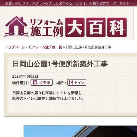
お探しのリフォームプランがきっと見つかる！リフォーム施工例のポータルサイト
トップページ
»
リフォーム施工例一覧
» 日岡山公園1号便所新築外工事
日岡山公園1号便所新築外工事
2026年4月02日
物件種別：
場所：
日岡山公園の第３駐車場にトイレを新築し、
既存のトイレは解体し舗装で仕上げました。