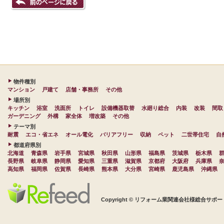
物件種別
マンション
戸建て
店舗・事務所
その他
場所別
キッチン
浴室
洗面所
トイレ
設備機器取替
水廻り総合
内装
改装
間取
ガーデニング
外構
家全体
増改築
その他
テーマ別
耐震
エコ・省エネ
オール電化
バリアフリー
収納
ペット
二世帯住宅
自
都道府県別
北海道
青森県
岩手県
宮城県
秋田県
山形県
福島県
茨城県
栃木県
長野県
岐阜県
静岡県
愛知県
三重県
滋賀県
京都府
大阪府
兵庫県
高知県
福岡県
佐賀県
長崎県
熊本県
大分県
宮崎県
鹿児島県
沖縄県
Copyright © リフォーム業関連会社様総合サポート 株