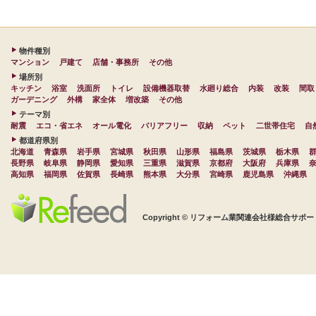
物件種別
マンション
戸建て
店舗・事務所
その他
場所別
キッチン
浴室
洗面所
トイレ
設備機器取替
水廻り総合
内装
改装
間取
ガーデニング
外構
家全体
増改築
その他
テーマ別
耐震
エコ・省エネ
オール電化
バリアフリー
収納
ペット
二世帯住宅
自
都道府県別
北海道
青森県
岩手県
宮城県
秋田県
山形県
福島県
茨城県
栃木県
長野県
岐阜県
静岡県
愛知県
三重県
滋賀県
京都府
大阪府
兵庫県
高知県
福岡県
佐賀県
長崎県
熊本県
大分県
宮崎県
鹿児島県
沖縄県
Copyright © リフォーム業関連会社様総合サポート 株