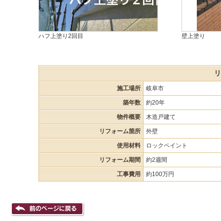
ハフ上塗り2回目
壁上塗り
リ
施工場所
岐阜市
築年数
約20年
物件概要
木造戸建て
リフォーム箇所
外壁
使用材料
ロックペイント
リフォーム期間
約2週間
工事費用
約100万円