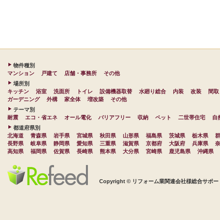
物件種別
マンション
戸建て
店舗・事務所
その他
場所別
キッチン
浴室
洗面所
トイレ
設備機器取替
水廻り総合
内装
改装
間取
ガーデニング
外構
家全体
増改築
その他
テーマ別
耐震
エコ・省エネ
オール電化
バリアフリー
収納
ペット
二世帯住宅
自
都道府県別
北海道
青森県
岩手県
宮城県
秋田県
山形県
福島県
茨城県
栃木県
長野県
岐阜県
静岡県
愛知県
三重県
滋賀県
京都府
大阪府
兵庫県
高知県
福岡県
佐賀県
長崎県
熊本県
大分県
宮崎県
鹿児島県
沖縄県
Copyright © リフォーム業関連会社様総合サポート 株