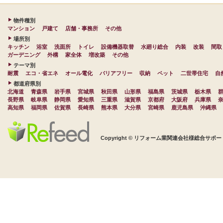
物件種別
マンション
戸建て
店舗・事務所
その他
場所別
キッチン
浴室
洗面所
トイレ
設備機器取替
水廻り総合
内装
改装
間取
ガーデニング
外構
家全体
増改築
その他
テーマ別
耐震
エコ・省エネ
オール電化
バリアフリー
収納
ペット
二世帯住宅
自
都道府県別
北海道
青森県
岩手県
宮城県
秋田県
山形県
福島県
茨城県
栃木県
長野県
岐阜県
静岡県
愛知県
三重県
滋賀県
京都府
大阪府
兵庫県
高知県
福岡県
佐賀県
長崎県
熊本県
大分県
宮崎県
鹿児島県
沖縄県
Copyright © リフォーム業関連会社様総合サポート 株