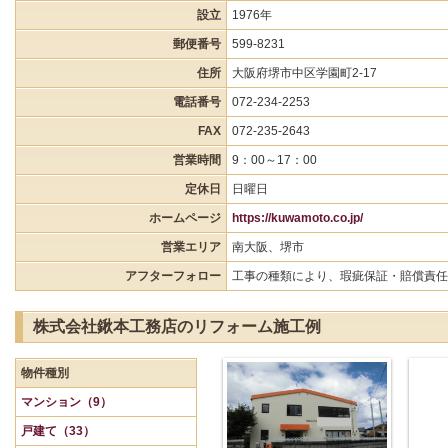
設立
1976年
郵便番号
599-8231
住所
大阪府堺市中区学園町2-17
電話番号
072-234-2253
FAX
072-235-2643
営業時間
9：00～17：00
定休日
日曜日
ホームページ
https://kuwamoto.co.jp/
営業エリア
南大阪、堺市
アフターフォロー
工事の種類により、瑕疵保証・賠償責任
株式会社鍬本工務店のリフォーム施工例
物件種別
マンション（9）
戸建て（33）