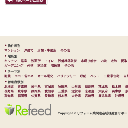
物件種別
マンション
戸建て
店舗・事務所
その他
場所別
キッチン
浴室
洗面所
トイレ
設備機器取替
水廻り総合
内装
改装
間取
ガーデニング
外構
家全体
増改築
その他
テーマ別
耐震
エコ・省エネ
オール電化
バリアフリー
収納
ペット
二世帯住宅
自
都道府県別
北海道
青森県
岩手県
宮城県
秋田県
山形県
福島県
茨城県
栃木県
長野県
岐阜県
静岡県
愛知県
三重県
滋賀県
京都府
大阪府
兵庫県
高知県
福岡県
佐賀県
長崎県
熊本県
大分県
宮崎県
鹿児島県
沖縄県
Copyright © リフォーム業関連会社様総合サポート 株