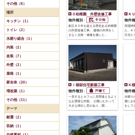
その他（6）
場所
Ｏ幼稚園 外壁改修工事
Ｋ
物件種別
：
物件
キッチン（1）
創立８０年を超える歴史ある幼稚園
現場情
トイレ（2）
の外壁改修工事。 建物の外周をく
た、Ｋ
まなく点検・補修を施した…
日当た
水廻り総合（1）
内装（2）
改装（7）
外壁（2）
屋根（1）
家全体（20）
Ｉ様邸住宅新築工事
Ｋ
増改築（1）
物件種別
：
物件
一見するとカフェに見間違えるよう
水廻り
その他（11）
なお洒落な外観。 公園にむかって
麗にお
大きな掃出し窓があり、開…
をして
テーマ
耐震（2）
収納（1）
自然素材（1）