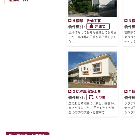
Ｈ様邸 改修工事
Ｎ様
物件種別
：
物件
現場情報にてお知らせ致しておりま
玄関ド
した、Ｈ様邸の工事が完了致しまし
ガラリ
た。
やすい
Ｏ幼稚園増築工事
Ｙ
物件種別
：
物件
歴史ある幼稚園に、新しい園舎が出
ラブデ
来上がりました。 子どもたちが安
ナーズ
全にのびのび遊べる空間で…
シンプ