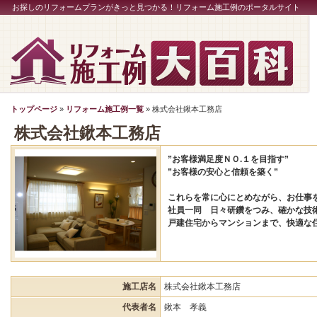
お探しのリフォームプランがきっと見つかる！リフォーム施工例のポータルサイト
トップページ
»
リフォーム施工例一覧
» 株式会社鍬本工務店
株式会社鍬本工務店
”お客様満足度ＮＯ.１を目指す”
”お客様の安心と信頼を築く”
これらを常に心にとめながら、お仕事
社員一同 日々研鑽をつみ、確かな技
戸建住宅からマンションまで、快適な
施工店名
株式会社鍬本工務店
代表者名
鍬本 孝義