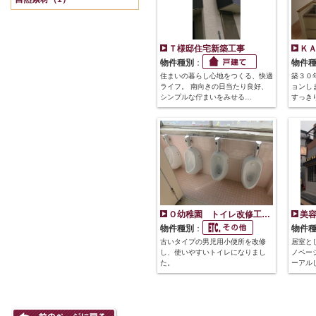
Ｔ様邸住宅新築工事
Ｋ
物件種別
：
物件
住まいの暮らし心地をつくる、快適
築３０
ライフ。 南向きの日当たり良好、
ョンし
シンプルな佇まいをみせる…
すっき
Ｏ幼稚園 トイレ改修工…
美
物件種別
：
物件
古いタイプの男児用小便所を改修
居室と
し、使いやすいトイレになりまし
ノベー
た。
ーアル