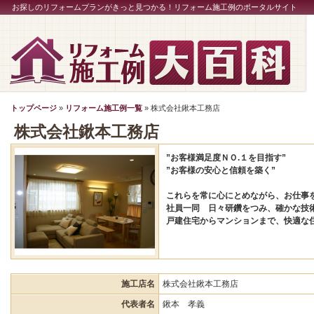
お探しのリフォームプランがきっと見つかる！リフォーム施工例のポータルサイト
トップページ
»
リフォーム施工例一覧
» 株式会社鍬本工務店
株式会社鍬本工務店
”お客様満足度ＮＯ.１を目指す”
”お客様の安心と信頼を築く”
これらを常に心にとめながら、お仕事
社員一同 日々研鑽をつみ、確かな技
戸建住宅からマンションまで、快適な
施工店名
株式会社鍬本工務店
代表者名
鍬本 孝義