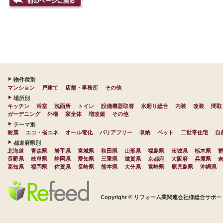
物件種別
マンション
戸建て
店舗・事務所
その他
場所別
キッチン
浴室
洗面所
トイレ
設備機器取替
水廻り総合
内装
改装
間取
ガーデニング
外構
家全体
増改築
その他
テーマ別
耐震
エコ・省エネ
オール電化
バリアフリー
収納
ペット
二世帯住宅
自
都道府県別
北海道
青森県
岩手県
宮城県
秋田県
山形県
福島県
茨城県
栃木県
長野県
岐阜県
静岡県
愛知県
三重県
滋賀県
京都府
大阪府
兵庫県
高知県
福岡県
佐賀県
長崎県
熊本県
大分県
宮崎県
鹿児島県
沖縄県
Copyright © リフォーム業関連会社様総合サポート 株