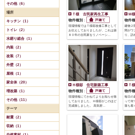
その他（6）
場所
Ｔ様 古民家再生工事
Ｍ
物件種別
：
物件
キッチン（1）
現場情報ではＴ様邸改修工事として
建物２
トイレ（2）
お伝えしておりましたが、これは築
間がワ
８０年の古民家をリノベーシ…
り、訪
水廻り総合（1）
内装（2）
改装（7）
外壁（2）
屋根（1）
家全体（20）
Ｈ様邸 住宅新築工事
Ｔ
増改築（1）
物件種別
：
物件
現場情報にてかねてよりお知らせ致
毎日の
その他（11）
しておりました、Ｈ様邸がこのほど
って何
完成致しました。 高気密…
落ち着
テーマ
耐震（2）
収納（1）
自然素材（1）