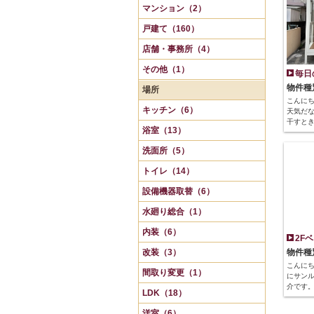
マンション（2）
戸建て（160）
店舗・事務所（4）
その他（1）
毎日
物件種
場所
こんに
キッチン（6）
天気だ
干すと
浴室（13）
洗面所（5）
トイレ（14）
設備機器取替（6）
水廻り総合（1）
内装（6）
2F
改装（3）
物件種
こんにち
間取り変更（1）
にサン
介です。
LDK（18）
洋室（6）