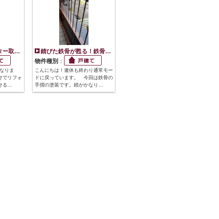
ター取…
錆びた鉄骨が甦る！鉄骨…
物件種別
：
になりま
こんにちは！連休も終わり通常モー
けでリフォ
ドに戻っています。 今回は鉄骨の
ける…
手摺の塗装です。錆がかなり…