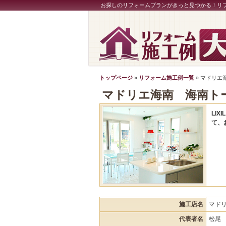
お探しのリフォームプランがきっと見つかる！リ
トップページ
»
リフォーム施工例一覧
» マドリ
マドリエ海南 海南ト
LI
て、
施工店名
マド
代表者名
松尾