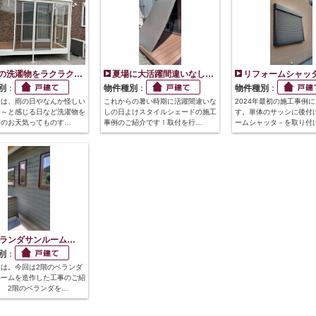
の洗濯物をラクラク…
夏場に大活躍間違いなし…
リフォームシャッ
別
：
物件種別
：
物件種別
：
ちは、雨の日やなんか怪しい
これからの暑い時期に活躍間違いな
2024年最初の施工事例
な～と感じる日など洗濯物を
しの日よけスタイルシェードの施工
す。単体のサッシに後付
きのお天気ってものす…
事例のご紹介です！取付を行…
ームシャッタ－を取り付
ベランダサンルーム…
別
：
は。今回は2階のベランダ
ルームを造作した工事のご紹
 2階のベランダを…