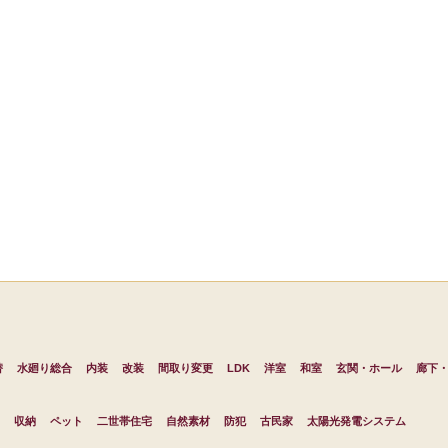
替
水廻り総合
内装
改装
間取り変更
LDK
洋室
和室
玄関・ホール
廊下
収納
ペット
二世帯住宅
自然素材
防犯
古民家
太陽光発電システム