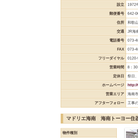
設立
1972
郵便番号
642-0
住所
和歌山
交通
JR海
電話番号
073-4
FAX
073-4
フリーダイヤル
0120-
営業時間
8：30
定休日
祭日
ホームページ
http:
営業エリア
海南
アフターフォロー
工事
マドリエ海南 海南トーヨー住
物件種別