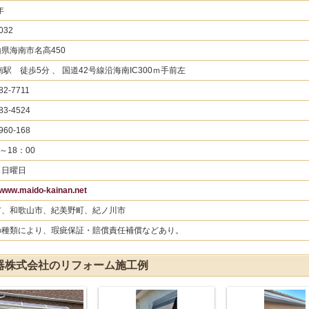
年
032
県海南市名高450
南駅 徒歩5分 、 国道42号線沿海南IC300ｍ手前左
82-7711
83-4524
960-168
～18：00
、日曜日
//www.maido-kainan.net
市、和歌山市、紀美野町、紀ノ川市
の種類により、瑕疵保証・賠償責任補償などあり。
器株式会社のリフォーム施工例