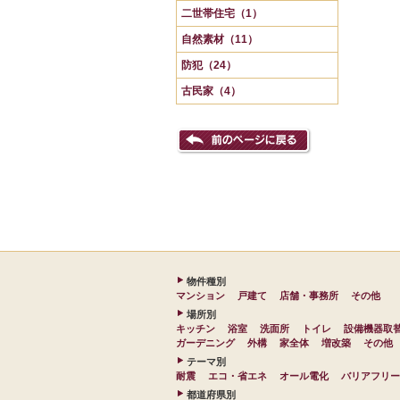
二世帯住宅（1）
自然素材（11）
防犯（24）
古民家（4）
物件種別
マンション
戸建て
店舗・事務所
その他
場所別
キッチン
浴室
洗面所
トイレ
設備機器取
ガーデニング
外構
家全体
増改築
その他
テーマ別
耐震
エコ・省エネ
オール電化
バリアフリー
都道府県別