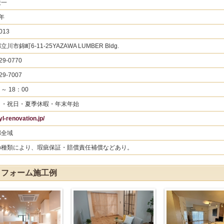
俊一
 年
013
川市錦町6-11-25YAZAWA LUMBER Bldg.
29-0770
29-7007
 ～ 18：00
日・祝日・夏季休暇・年末年始
/yl-renovation.jp/
都全域
の種類により、瑕疵保証・賠償責任補償などあり。
のリフォーム施工例