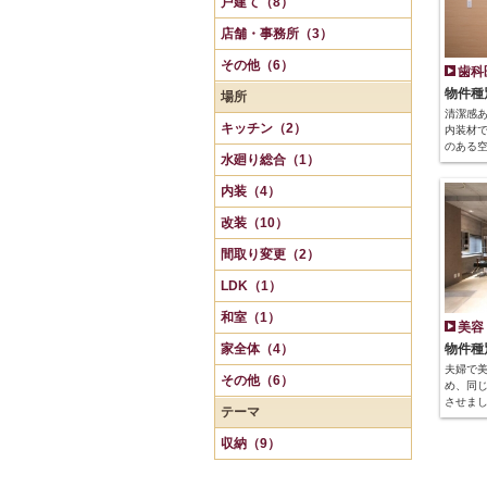
戸建て（8）
店舗・事務所（3）
その他（6）
歯科
物件種
場所
清潔感あ
キッチン（2）
内装材
のある
水廻り総合（1）
内装（4）
改装（10）
間取り変更（2）
LDK（1）
和室（1）
美容
家全体（4）
物件種
夫婦で
その他（6）
め、同じ
させま
テーマ
収納（9）