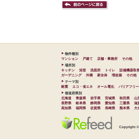
物件種別
マンション
戸建て
店舗・事務所
その他
場所別
キッチン
浴室
洗面所
トイレ
設備機器取
ガーデニング
外構
家全体
増改築
その他
テーマ別
耐震
エコ・省エネ
オール電化
バリアフリー
都道府県別
北海道
青森県
岩手県
宮城県
秋田県
山
長野県
岐阜県
静岡県
愛知県
三重県
滋
高知県
福岡県
佐賀県
長崎県
熊本県
大
Copyrigh