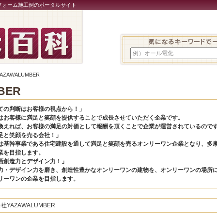
フォーム施工例のポータルサイト
例）オール電化
AZAWALUMBER
BER
ての判断はお客様の視点から！」
はお客様に満足と笑顔を提供することで成長させていただく企業です。
換えれば、お客様の満足の対価として報酬を頂くことで企業が運営されているので
足と笑顔を売る会社！」
は基幹事業である住宅建設を通して満足と笑顔を売るオンリーワン企業となり、多
業を目指します。
画創造力とデザイン力！」
力・デザイン力を磨き、創造性豊かなオンリーワンの建物を、オンリーワンの場所
リーワンの企業を目指します。
社YAZAWALUMBER