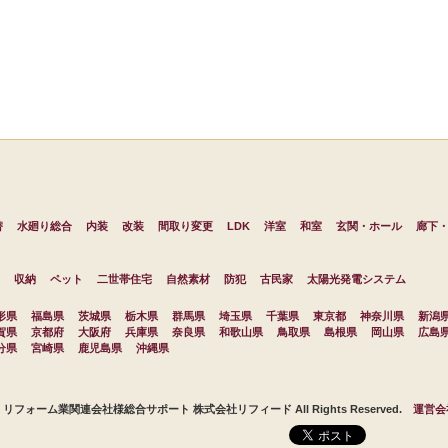
替
水廻り総合
内装
改装
間取り変更
LDK
洋室
和室
玄関・ホール
廊下
収納
ペット
二世帯住宅
自然素材
防犯
古民家
太陽光発電システム
形県
福島県
茨城県
栃木県
群馬県
埼玉県
千葉県
東京都
神奈川県
新潟
賀県
京都府
大阪府
兵庫県
奈良県
和歌山県
鳥取県
島根県
岡山県
広島
分県
宮崎県
鹿児島県
沖縄県
t © リフォーム業関連会社様総合サポート 株式会社リフィード All Rights Reserved.
運営会