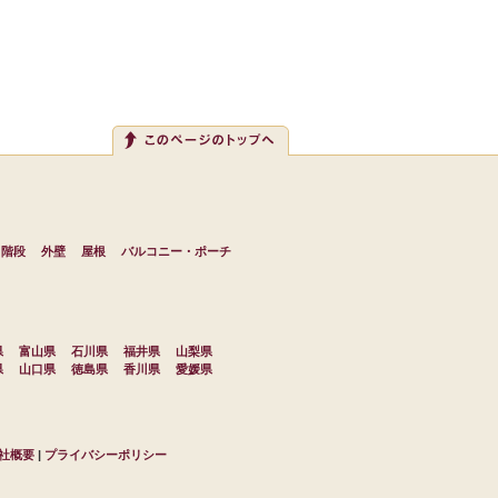
・階段
外壁
屋根
バルコニー・ポーチ
県
富山県
石川県
福井県
山梨県
県
山口県
徳島県
香川県
愛媛県
社概要
|
プライバシーポリシー