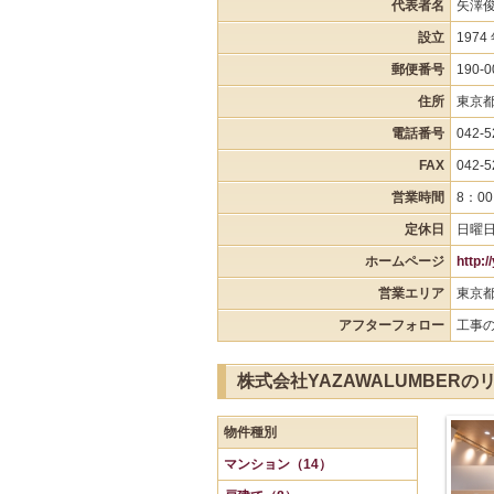
代表者名
矢澤
設立
1974
郵便番号
190-0
住所
東京都立
電話番号
042-5
FAX
042-5
営業時間
8：00
定休日
日曜
ホームページ
http:/
営業エリア
東京
アフターフォロー
工事
株式会社YAZAWALUMBER
物件種別
マンション（14）