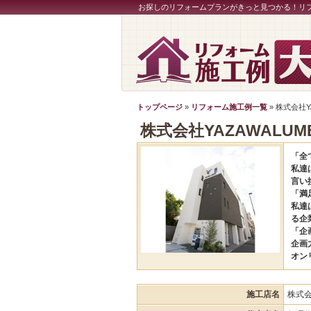
お探しのリフォームプランがきっと見つかる！リ
トップページ
»
リフォーム施工例一覧
» 株式会社Y
株式会社YAZAWALUM
「全
私達
言い
「満
私達
る企
「企
企画
オン
施工店名
株式会