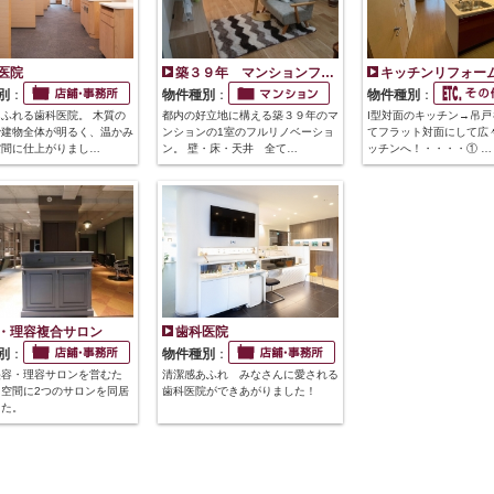
医院
築３９年 マンションフ…
キッチンリフォー
別
：
物件種別
：
物件種別
：
ふれる歯科医院。 木質の
都内の好立地に構える築３９年のマ
I型対面のキッチン→吊戸
で建物全体が明るく、温かみ
ンションの1室のフルリノベーショ
てフラット対面にして広
空間に仕上がりまし…
ン。 壁・床・天井 全て…
ッチンへ！・・・・① …
・理容複合サロン
歯科医院
別
：
物件種別
：
美容・理容サロンを営むた
清潔感あふれ みなさんに愛される
空間に2つのサロンを同居
歯科医院ができあがりました！
した。