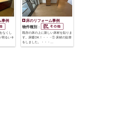
ム事例
床のリフォーム事例
物件種別
：
をなくし
既存の床の上に新しい床材を貼りま
々明るいキ
す。床暖OK！・・・① 床材の貼替
をしました。・・・…