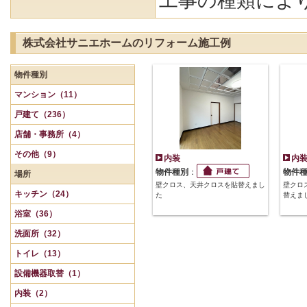
工事の種類によ
株式会社サニエホームのリフォーム施工例
物件種別
マンション（11）
戸建て（236）
店舗・事務所（4）
その他（9）
内装
内
物件種別
：
物件
場所
壁クロス、天井クロスを貼替えまし
壁クロ
キッチン（24）
た
替えま
浴室（36）
洗面所（32）
トイレ（13）
設備機器取替（1）
内装（2）