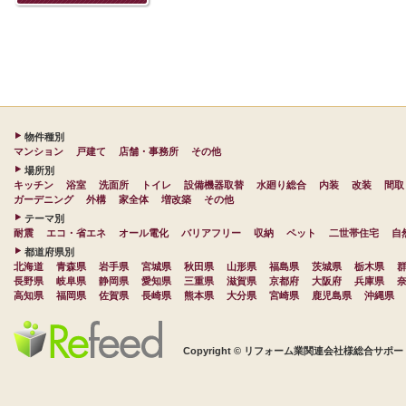
物件種別
マンション
戸建て
店舗・事務所
その他
場所別
キッチン
浴室
洗面所
トイレ
設備機器取替
水廻り総合
内装
改装
間取
ガーデニング
外構
家全体
増改築
その他
テーマ別
耐震
エコ・省エネ
オール電化
バリアフリー
収納
ペット
二世帯住宅
自
都道府県別
北海道
青森県
岩手県
宮城県
秋田県
山形県
福島県
茨城県
栃木県
長野県
岐阜県
静岡県
愛知県
三重県
滋賀県
京都府
大阪府
兵庫県
高知県
福岡県
佐賀県
長崎県
熊本県
大分県
宮崎県
鹿児島県
沖縄県
Copyright © リフォーム業関連会社様総合サポート 株